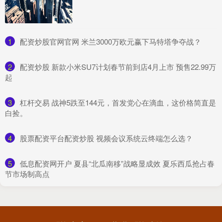
1
​配资炒股官网官网 米兰3000万欧元赢下马特塔争夺战？
2
​配资炒股 新款小米SU7计划春节前到店4月上市 预售22.99万
起
3
​杠杆交易 战神5跌至144元，首发党心在滴血，这价格简直是
白捡。
4
​股票配资平台配资炒股 视频会议系统云终端怎么选？
5
​低息配资网开户 夏县“北瓜南移”战略显成效 夏乐西瓜抢占春
节市场制高点